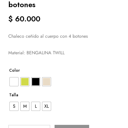
botones
$
60.000
Chaleco ceñido al cuerpo con 4 botones
Material: BENGALINA TWILL
Color
Talla
S
M
L
XL